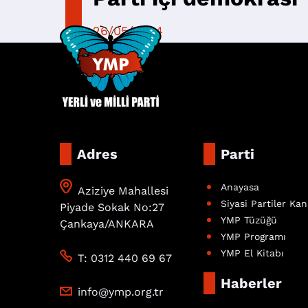
26/05/2024
Adres
Parti
Anayasa
Aziziye Mahallesi
Siyasi Partiler Ka
Piyade Sokak No:27
YMP Tüzüğü
Çankaya/ANKARA
YMP Programı
YMP El Kitabı
T: 0312 440 69 67
Haberler
info@ymp.org.tr