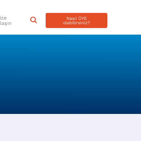
ize
Nasıl ÜYE
laşın
olabilirsiniz?