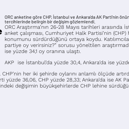
ORC anketine göre CHP, İstanbul ve Ankara’da AK Parti’nin önün
tercihlerinde belirgin bir değişim gözlemlendi.
ORC Araştırma’nın 26-28 Mayıs tarihleri arasında İs
e
anket çalışması, Cumhuriyet Halk Partisi’nin (CHP) h
konumunu sürdürdüğünü ortaya koydu. Katılımcılar
partiye oy verirsiniz?” sorusu yöneltilen araştırma
ise yüzde 34,1 oy oranına ulaştı.
AKP ise İstanbul’da yüzde 30,4, Ankara’da ise yüzde 3
 CHP’nin her iki şehirde oylarını anlamlı ölçüde artırd
Parti yüzde 36,06, CHP yüzde 28,33; Ankara’da ise AK 
rindeki değişimin büyükşehirlerde CHP lehine sürdüğü