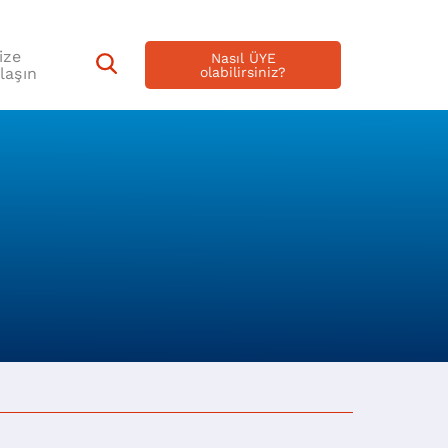
ize
Nasıl ÜYE
laşın
olabilirsiniz?