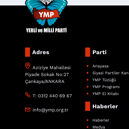
haber merkezi
Adres
Parti
Anayasa
Aziziye Mahallesi
Siyasi Partiler Ka
Piyade Sokak No:27
YMP Tüzüğü
Çankaya/ANKARA
YMP Programı
YMP El Kitabı
T: 0312 440 69 67
Haberler
info@ymp.org.tr
Haberler
Medya