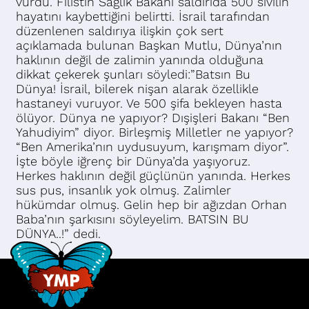
vurdu. Filistin Sağlık Bakanı saldırıda 500 sivilin
hayatını kaybettiğini belirtti. İsrail tarafından
düzenlenen saldırıya ilişkin çok sert
açıklamada bulunan Başkan Mutlu, Dünya’nın
haklının değil de zalimin yanında olduğuna
dikkat çekerek şunları söyledi:”Batsın Bu
Dünya! İsrail, bilerek nişan alarak özellikle
hastaneyi vuruyor. Ve 500 şifa bekleyen hasta
ölüyor. Dünya ne yapıyor? Dışişleri Bakanı “Ben
Yahudiyim” diyor. Birleşmiş Milletler ne yapıyor?
“Ben Amerika’nın uydusuyum, karışmam diyor”.
İşte böyle iğrenç bir Dünya’da yaşıyoruz.
Herkes haklının değil güçlünün yanında. Herkes
sus pus, insanlık yok olmuş. Zalimler
hükümdar olmuş. Gelin hep bir ağızdan Orhan
Baba’nın şarkısını söyleyelim. BATSIN BU
DÜNYA..!” dedi.