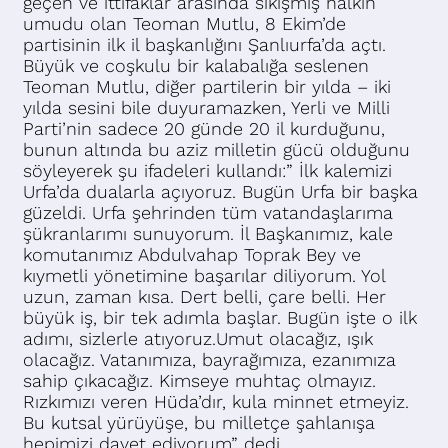
geçen ve ittifaklar arasında sıkışmış halkın
umudu olan Teoman Mutlu, 8 Ekim’de
partisinin ilk il başkanlığını Şanlıurfa’da açtı.
Büyük ve coşkulu bir kalabalığa seslenen
Teoman Mutlu, diğer partilerin bir yılda – iki
yılda sesini bile duyuramazken, Yerli ve Milli
Parti’nin sadece 20 günde 20 il kurduğunu,
bunun altında bu aziz milletin gücü olduğunu
söyleyerek şu ifadeleri kullandı:” İlk kalemizi
Urfa’da dualarla açıyoruz. Bugün Urfa bir başka
güzeldi. Urfa şehrinden tüm vatandaşlarıma
şükranlarımı sunuyorum. İl Başkanımız, kale
komutanımız Abdulvahap Toprak Bey ve
kıymetli yönetimine başarılar diliyorum. Yol
uzun, zaman kısa. Dert belli, çare belli. Her
büyük iş, bir tek adımla başlar. Bugün işte o ilk
adımı, sizlerle atıyoruz.Umut olacağız, ışık
olacağız. Vatanımıza, bayrağımıza, ezanımıza
sahip çıkacağız. Kimseye muhtaç olmayız.
Rızkımızı veren Hüda’dır, kula minnet etmeyiz.
Bu kutsal yürüyüşe, bu milletçe şahlanışa
hepimizi davet ediyorum” dedi.