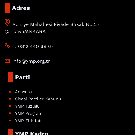
Adres
Aziziye Mahallesi Piyade Sokak No:27
Çankaya/ANKARA
T: 0312 440 69 67
info@ymp.org.tr
Parti
Anayasa
Siyasi Partiler Kanunu
YMP Tüzüğü
YMP Programı
YMP El Kitabı
YMP Kadro