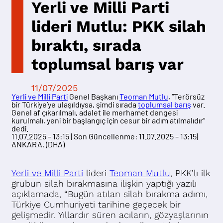
Yerli ve Milli Parti
lideri Mutlu: PKK silah
bıraktı, sırada
toplumsal barış var
11/07/2025
Yerli ve Milli Parti
Genel Başkanı
Teoman Mutlu
, “Terörsüz
bir Türkiye’ye ulaşıldıysa, şimdi sırada
toplumsal barış
var.
Genel af çıkarılmalı, adalet ile merhamet dengesi
kurulmalı, yeni bir başlangıç için cesur bir adım atılmalıdır”
dedi.
11.07.2025 – 13:15 |
Son Güncellenme: 11.07.2025 – 13:15
|
ANKARA, (DHA)
Yerli ve Milli Parti
lideri
Teoman Mutlu
, PKK’lı ilk
grubun silah bırakmasına ilişkin yaptığı yazılı
açıklamada, “Bugün atılan silah bırakma adımı,
Türkiye Cumhuriyeti tarihine geçecek bir
gelişmedir. Yıllardır süren acıların, gözyaşlarının