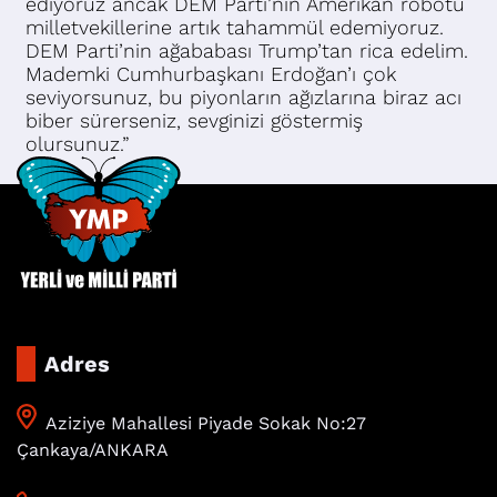
ediyoruz ancak DEM Parti’nin Amerikan robotu
milletvekillerine artık tahammül edemiyoruz.
DEM Parti’nin ağababası Trump’tan rica edelim.
Mademki Cumhurbaşkanı Erdoğan’ı çok
seviyorsunuz, bu piyonların ağızlarına biraz acı
biber sürerseniz, sevginizi göstermiş
olursunuz.”
Adres
Aziziye Mahallesi Piyade Sokak No:27
Çankaya/ANKARA