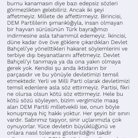
burnu kanamasın diye bazı edepsiz sözleri
görmezlikten gelebiliriz. Ancak iki şeyi
affetmeyiz. Millete de affettirmeyiz. Birincisi,
DEM Partililerin şımarıklığıyla, insan olmayan
bir hayvan sürüsünün Türk bayrağımızı
indirmesine asla tahammül edemeyiz. İkincisi,
düne kadar öve öve göklere çıkardıkları Devlet
Bahçeli’ye yönelttikleri hakaret söylemlerini ve
terbiye dışı beyanatlarını affetmeyiz. Devlet
Bahçeli’yi tanımaya ya da ona yakın olmaya
gerek yok. Kendisi şu anda iktidarın bir
parçasıdır ve bu yönüyle devletimizi temsil
etmektedir. Yerli ve Milli Parti olarak devletimizi
temsil edenlere asla söz ettirmeyiz. Partisi, fikri
ne olursa olsun kötü söz ettirmeyiz. Hele bu
kötü sözü söyleyen, bizim vergimizle maaş
alan DEM Partili milletvekili ise, onun böyle
konuşmaya hiç hakkı yoktur. Her şeyin bir sınırı
vardır. Sabrımız taşıyor, sinir uçlarımızla çok
oynuyorlar. Yüce devletin büyüklüğünü ve
onlara nasıl tolerans gösterildiğini takdir