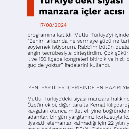
Türkiye’deki siyasi
manzara içler acısı
17/08/2024
programına katıldı. Mutlu, Türkiye’yi içi
“Benim arkamda ne sermaye gücü ne tarika
söylemek istiyorum. Rabb’im bütün duaları
engin tecrübesiyle birleştirdim. Çok şükür
il ve 150 ilçede kongreleri bitirdik ve hızl
güç de yoktur” ifadelerini kullandı.
‘YENİ PARTİLER İÇERİSİNDE EN HAZIRI Y
Mutlu, Türkiye’deki siyasi manzara hakkı
Özel’in ekibi, diğer tarafta Kemal Kılıçdar
kavgaları olunca millet eli yine böğründe ç
adamlar, bir gün yargılanırız korkusuyla k
liyakatli elemanlar kalmadığı için 22 yıl
sesle haykırıyorum. DEVA, Gelecek, Saadet