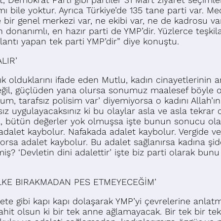
bile yoktur. Ayrıca Türkiye’de 135 tane parti var. Mecli
e bir genel merkezi var, ne ekibi var, ne de kadrosu v
en donanımlı, en hazır parti de YMP’dir. Yüzlerce teşki
plantı yapan tek parti YMP’dir” diye konuştu.
LIR’
nık olduklarını ifade eden Mutlu, kadın cinayetlerini
ğil, güçlüden yana olursa sonumuz maalesef böyle olu
um, tarafsız polisim var’ diyemiyorsa o kadını Allah’
ız uygulayacaksınız ki bu olaylar asla ve asla tekrar 
sa, bütün değerler yok olmuşsa işte bunun sonucu ola
adalet kaybolur. Nafakada adalet kaybolur. Vergide 
rsa adalet kaybolur. Bu adalet sağlanırsa kadına şiddet
iş? ‘Devletin dini adalettir’ işte biz parti olarak bunu
ÜLKE BIRAKMADAN PES ETMEYECEĞİM’
zete gibi kapı kapı dolaşarak YMP’yi çevrelerine anlat
şahit olsun ki bir tek anne ağlamayacak. Bir tek bir 