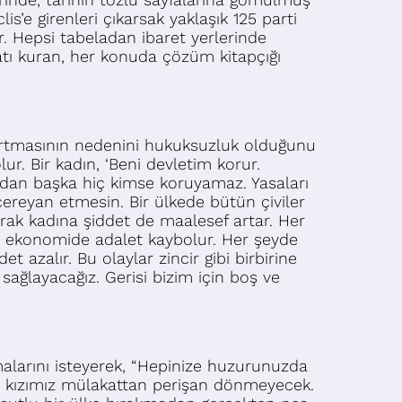
s’e girenleri çıkarsak yaklaşık 125 parti
ar. Hepsi tabeladan ibaret yerlerinde
latı kuran, her konuda çözüm kitapçığı
n artmasının nedenini hukuksuzluk olduğunu
r. Bir kadın, ‘Beni devletim korur.
ından başka hiç kimse koruyamaz. Yasaları
cereyan etmesin. Bir ülkede bütün çiviler
rak kadına şiddet de maalesef artar. Her
ve ekonomide adalet kaybolur. Her şeyde
 azalır. Bu olaylar zincir gibi birbirine
 sağlayacağız. Gerisi bizim için boş ve
malarını isteyerek, “Hepinize huzurunuzda
tek kızımız mülakattan perişan dönmeyecek.