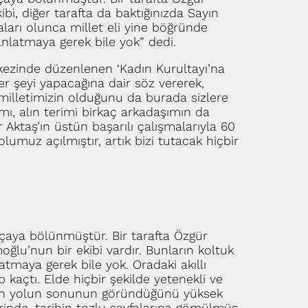
ibi, diğer tarafta da baktığınızda Sayın
aları olunca millet eli yine böğründe
 anlatmaya gerek bile yok” dedi.
ezinde düzenlenen ‘Kadın Kurultayı’na
r şeyi yapacağına dair söz vererek,
milletimizin olduğunu da burada sizlere
ı, alın terimi birkaç arkadaşımın da
 Aktaş’ın üstün başarılı çalışmalarıyla 60
olumuz açılmıştır, artık bizi tutacak hiçbir
çaya bölünmüştür. Bir tarafta Özgür
moğlu’nun bir ekibi vardır. Bunların koltuk
atmaya gerek bile yok. Oradaki akıllı
 kaçtı. Elde hiçbir şekilde yetenekli ve
i için yolun sonunun göründüğünü yüksek
erinde, tarihin tozlu sayfalarına gömülmüş