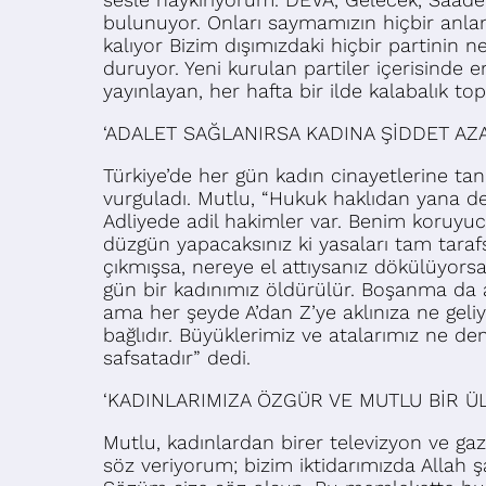
bulunuyor. Onları saymamızın hiçbir anlamı 
kalıyor Bizim dışımızdaki hiçbir partinin n
duruyor. Yeni kurulan partiler içerisinde 
yayınlayan, her hafta bir ilde kalabalık to
‘ADALET SAĞLANIRSA KADINA ŞİDDET AZA
Türkiye’de her gün kadın cinayetlerine ta
vurguladı. Mutlu, “Hukuk haklıdan yana de
Adliyede adil hakimler var. Benim koruyuc
düzgün yapacaksınız ki yasaları tam tarafs
çıkmışsa, nereye el attıysanız dökülüyor
gün bir kadınımız öldürülür. Boşanma da 
ama her şeyde A’dan Z’ye aklınıza ne geliyo
bağlıdır. Büyüklerimiz ve atalarımız ne dem
safsatadır” dedi.
‘KADINLARIMIZA ÖZGÜR VE MUTLU BİR 
Mutlu, kadınlardan birer televizyon ve ga
söz veriyorum; bizim iktidarımızda Allah 