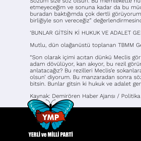
Sözüm size söz olsun. Bu memlekette huk
etmeyeceğim ve sonuna kadar da bu mücad
buradan baktığımda çok dertli görüyorum. 
birliğiyle son vereceğiz” değerlendirmesi
‘BUNLAR GİTSİN Kİ HUKUK VE ADALET GE
Mutlu, dün olağanüstü toplanan TBMM Gene
“Son olarak içimi acıtan dünkü Meclis gö
adam dövülüyor, kan akıyor, bu rezil görün
anlatacağız? Bu rezilleri Meclis’e sokanl
olsun’ diyorum. Bu manzaradan sonra söz bit
bitsin. Bunlar gitsin ki hukuk ve adalet geri
Kaynak: Demirören Haber Ajansı / Politika