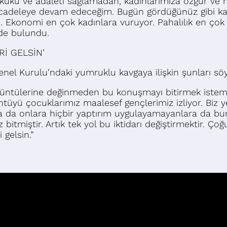
uku ve adaleti sağlamadan, kadınlarımıza özgür ve 
eleye devam edeceğim. Bugün gördüğünüz gibi kadınl
Ekonomi en çok kadınlara vuruyor. Pahalılık en çok h
nde bulundu.
Rİ GELSİN’
l Kurulu’ndaki yumruklu kavgaya ilişkin şunları söy
rüntülerine değinmeden bu konuşmayı bitirmek istem
tüyü çocuklarımız maalesef gençlerimiz izliyor. Biz ye
ara da onlara hiçbir yaptırım uygulayamayanlara da b
miştir. Artık tek yol bu iktidarı değiştirmektir. Çoğu g
 gelsin.”