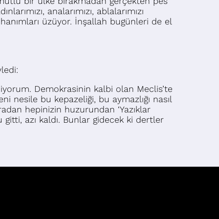
mutlu bir ülke bırakmadan gerçekten pes
arımızı, analarımızı, ablalarımızı
anımları üzüyor. İnşallah bugünleri de el
ledi:
iyorum. Demokrasinin kalbi olan Meclis’te
ni nesile bu kepazeliği, bu aymazlığı nasıl
uradan hepinizin huzurundan ‘Yazıklar
itti, azı kaldı. Bunlar gidecek ki dertler