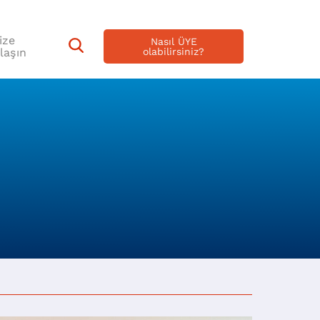
ize
Nasıl ÜYE
laşın
olabilirsiniz?