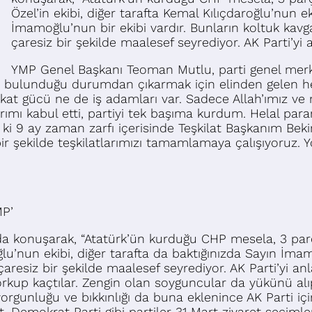
Özel’in ekibi, diğer tarafta Kemal Kılıçdaroğlu’nun ek
İmamoğlu’nun bir ekibi vardır. Bunların koltuk kavg
çaresiz bir şekilde maalesef seyrediyor. AK Parti’yi
YMP Genel Başkanı Teoman Mutlu, parti genel merk
nde bulunduğu durumdan çıkarmak için elinden gelen he
t gücü ne de iş adamları var. Sadece Allah’ımız ve 
mı kabul etti, partiyi tek başıma kurdum. Helal param
 ki 9 ay zaman zarfı içerisinde Teşkilat Başkanım Bekir
ı bir şekilde teşkilatlarımızı tamamlamaya çalışıyoruz. Y
MP’
nda konuşarak, “Atatürk’ün kurduğu CHP mesela, 3 par
oğlu’nun ekibi, diğer tarafta da baktığınızda Sayın İma
aresiz bir şekilde maalesef seyrediyor. AK Parti’yi anl
orkup kaçtılar. Zengin olan soyguncular da yükünü alıp
ın yorgunluğu ve bıkkınlığı da buna eklenince AK Part
, Demokrat Parti gibi partiler 31 Mart ziyaret seçiml