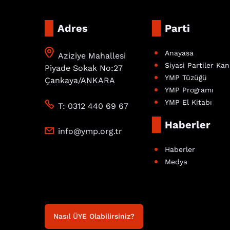
Adres
Parti
Anayasa
Aziziye Mahallesi
Siyasi Partiler Ka
Piyade Sokak No:27
YMP Tüzüğü
Çankaya/ANKARA
YMP Programı
YMP El Kitabı
T: 0312 440 69 67
Haberler
info@ymp.org.tr
Haberler
Medya
Nasıl ÜYE Olabilirsiniz?