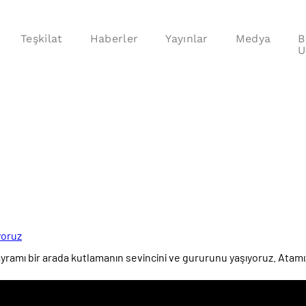
Teşkilat
Haberler
Yayınlar
Medya
B
U
yoruz
ayramı bir arada kutlamanın sevincini ve gururunu yaşıyoruz. Atamız