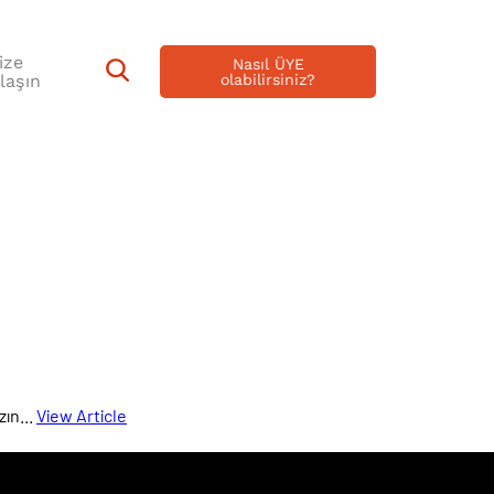
ize
Nasıl ÜYE
laşın
olabilirsiniz?
ın...
View Article